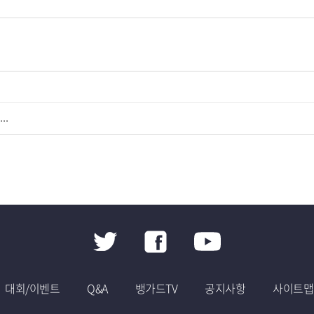
..
대회/이벤트
Q&A
뱅가드TV
공지사항
사이트맵